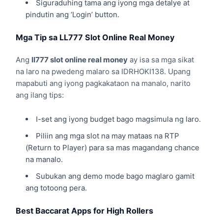
Siguraduhing tama ang iyong mga detalye at
pindutin ang ‘Login’ button.
Mga Tip sa LL777 Slot Online Real Money
Ang
ll777 slot online real money
ay isa sa mga sikat
na laro na pwedeng malaro sa IDRHOKI138. Upang
mapabuti ang iyong pagkakataon na manalo, narito
ang ilang tips:
I-set ang iyong budget bago magsimula ng laro.
Piliin ang mga slot na may mataas na RTP
(Return to Player) para sa mas magandang chance
na manalo.
Subukan ang demo mode bago maglaro gamit
ang totoong pera.
Best Baccarat Apps for High Rollers