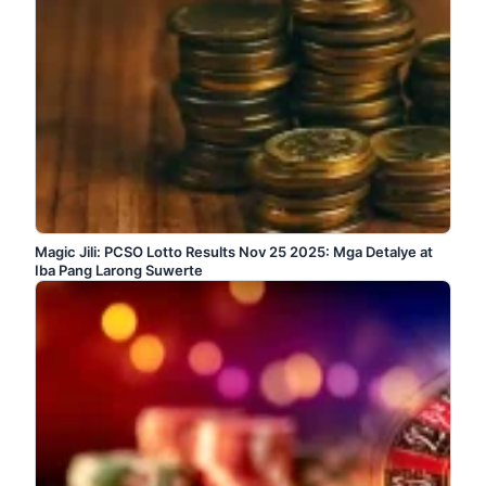
Magic Jili: PCSO Lotto Results Nov 25 2025: Mga Detalye at
Iba Pang Larong Suwerte