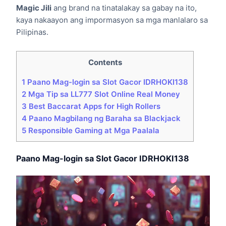
Magic Jili
ang brand na tinatalakay sa gabay na ito,
kaya nakaayon ang impormasyon sa mga manlalaro sa
Pilipinas.
Contents
1
Paano Mag-login sa Slot Gacor IDRHOKI138
2
Mga Tip sa LL777 Slot Online Real Money
3
Best Baccarat Apps for High Rollers
4
Paano Magbilang ng Baraha sa Blackjack
5
Responsible Gaming at Mga Paalala
Paano Mag-login sa Slot Gacor IDRHOKI138