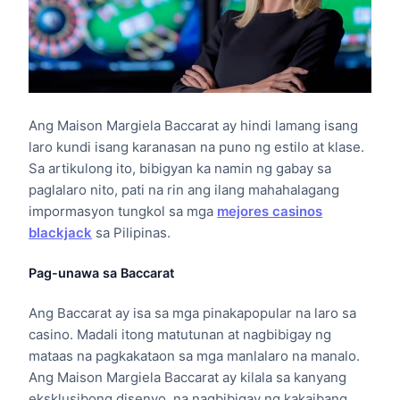
Ang Maison Margiela Baccarat ay hindi lamang isang
laro kundi isang karanasan na puno ng estilo at klase.
Sa artikulong ito, bibigyan ka namin ng gabay sa
paglalaro nito, pati na rin ang ilang mahahalagang
impormasyon tungkol sa mga
mejores casinos
blackjack
sa Pilipinas.
Pag-unawa sa Baccarat
Ang Baccarat ay isa sa mga pinakapopular na laro sa
casino. Madali itong matutunan at nagbibigay ng
mataas na pagkakataon sa mga manlalaro na manalo.
Ang Maison Margiela Baccarat ay kilala sa kanyang
eksklusibong disenyo, na nagbibigay ng kakaibang