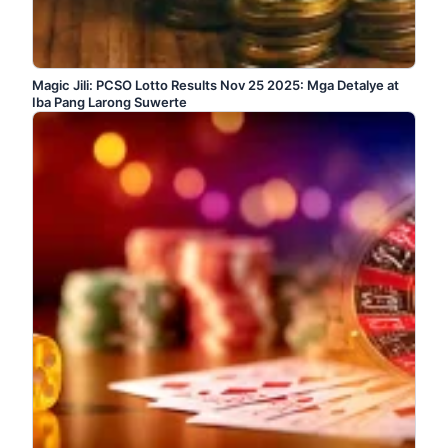
Magic Jili: PCSO Lotto Results Nov 25 2025: Mga Detalye at
Iba Pang Larong Suwerte