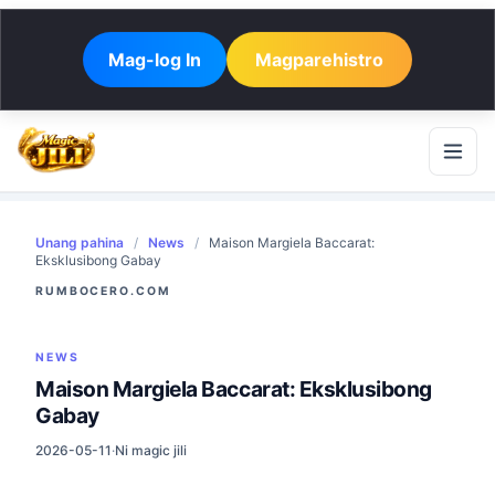
Mag-log In
Magparehistro
Unang pahina
/
News
/
Maison Margiela Baccarat:
Eksklusibong Gabay
RUMBOCERO.COM
NEWS
Maison Margiela Baccarat: Eksklusibong
Gabay
2026-05-11
·
Ni magic jili