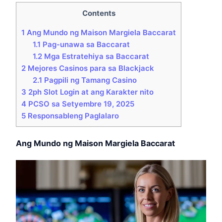
Contents
1
Ang Mundo ng Maison Margiela Baccarat
1.1
Pag-unawa sa Baccarat
1.2
Mga Estratehiya sa Baccarat
2
Mejores Casinos para sa Blackjack
2.1
Pagpili ng Tamang Casino
3
2ph Slot Login at ang Karakter nito
4
PCSO sa Setyembre 19, 2025
5
Responsableng Paglalaro
Ang Mundo ng Maison Margiela Baccarat