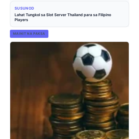
SUSUNOD
Lahat Tungkol sa Slot Server Thailand para sa Filipino
Players
MAINIT NA PAKSA