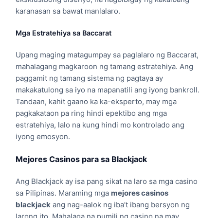
karanasan sa bawat manlalaro.
Mga Estratehiya sa Baccarat
Upang maging matagumpay sa paglalaro ng Baccarat,
mahalagang magkaroon ng tamang estratehiya. Ang
paggamit ng tamang sistema ng pagtaya ay
makakatulong sa iyo na mapanatili ang iyong bankroll.
Tandaan, kahit gaano ka ka-eksperto, may mga
pagkakataon pa ring hindi epektibo ang mga
estratehiya, lalo na kung hindi mo kontrolado ang
iyong emosyon.
Mejores Casinos para sa Blackjack
Ang Blackjack ay isa pang sikat na laro sa mga casino
sa Pilipinas. Maraming mga
mejores casinos
blackjack
ang nag-aalok ng iba’t ibang bersyon ng
larong ito. Mahalaga na pumili ng casino na may