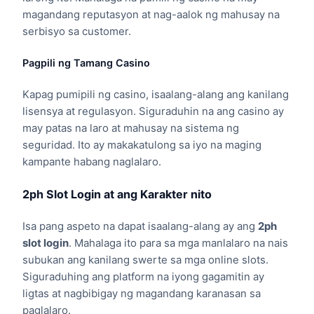
magandang reputasyon at nag-aalok ng mahusay na
serbisyo sa customer.
Pagpili ng Tamang Casino
Kapag pumipili ng casino, isaalang-alang ang kanilang
lisensya at regulasyon. Siguraduhin na ang casino ay
may patas na laro at mahusay na sistema ng
seguridad. Ito ay makakatulong sa iyo na maging
kampante habang naglalaro.
2ph Slot Login at ang Karakter nito
Isa pang aspeto na dapat isaalang-alang ay ang
2ph
slot login
. Mahalaga ito para sa mga manlalaro na nais
subukan ang kanilang swerte sa mga online slots.
Siguraduhing ang platform na iyong gagamitin ay
ligtas at nagbibigay ng magandang karanasan sa
paglalaro.