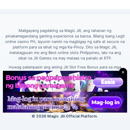
Maligayang pagdating sa Magic Jili, ang tahanan ng
pinakamagandang gaming experience sa bansa. Bilang isang Legit
online casino PH, layunin namin na magbigay ng safe at secure na
platform para sa lahat ng mga Ka-Pinoy. Dito sa Magic Jili,
matatagpuan mo ang Best online slots Philippines, lalo na ang
sikat na Jili Games na may mataas na panalo at RTP.
Huwag palampasin ang aming Jili Slot Free Bonus para sa mga
×
bagong players! Sa Magic Jili, garantisadong mabilis ang laro at
mas mabilis ang payout.
about us
contact us
cookie policy
privacy policy
sitemap
© 2026 Magic Jili Official Platform.
Ang paglalaro ay para sa 21+ lamang. Maglaro nang may
responsibilidad.