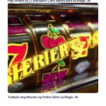
Pag-unawa sa 21 Blackjack Card Values para sa Magic Jili
Tuklasin ang Mundo ng Online Slots sa Magic Jili