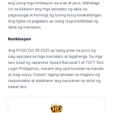
ang iyong mga limitasyon sa oras at pera. Mahalaga
rin na kilalanin ang mga senyales ng labis na
pagsusugal at humingi ng tulong kung kinakailangan.
Ang ligtas na paglalaro ay isang responsibilidad ng
lahat ng manlalaro.
Konklusyon
Ang PCSO Oct 29 2025 ay isang araw na puno ng
pag-asa para sa mga manlalaro at tagahanga. Sa mga
laro tulad ng Japanese Speed Baccarat 1 at TG77 Slot
Login Philippines, marami ang oportunidad na manalo
at mag-enjoy. Subalit, laging tandaan na maglaro ng
responsable at alalahanin ang kasiyahan na dulot ng
bawat laro.