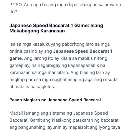
PCSO. Ano nga ba ang mga dapat abangan sa araw na
ito?
Japanese Speed Baccarat 1 Game: Isang
Makabagong Karanasan
Isa sa mga kasalukuyang paboritong laro sa mga
online casino ay ang
Japanese Speed Baccarat 1
game
. Ang larong ito ay kilala sa mabilis nitong
gameplay, na nagbibigay ng kapanapanabik na
karanasan sa mga manlalaro. Ang bilis ng laro ay
angkop para sa mga naghahanap ng agarang resulta
at mabilis na pagkilos.
Paano Maglaro ng Japanese Speed Baccarat
Madali lamang ang sistema ng Japanese Speed
Baccarat. Gamit ang klasikong patakaran ng baccarat,
ang pangunahing layunin ay mapalapit ang iyong taya