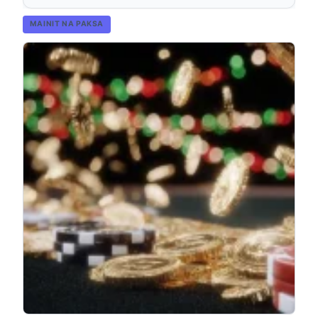
MAINIT NA PAKSA