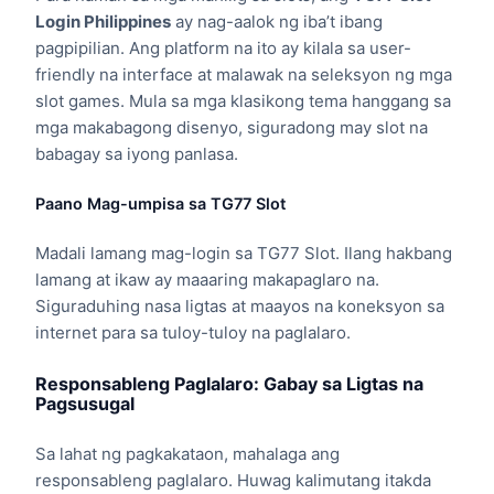
Login Philippines
ay nag-aalok ng iba’t ibang
pagpipilian. Ang platform na ito ay kilala sa user-
friendly na interface at malawak na seleksyon ng mga
slot games. Mula sa mga klasikong tema hanggang sa
mga makabagong disenyo, siguradong may slot na
babagay sa iyong panlasa.
Paano Mag-umpisa sa TG77 Slot
Madali lamang mag-login sa TG77 Slot. Ilang hakbang
lamang at ikaw ay maaaring makapaglaro na.
Siguraduhing nasa ligtas at maayos na koneksyon sa
internet para sa tuloy-tuloy na paglalaro.
Responsableng Paglalaro: Gabay sa Ligtas na
Pagsusugal
Sa lahat ng pagkakataon, mahalaga ang
responsableng paglalaro. Huwag kalimutang itakda